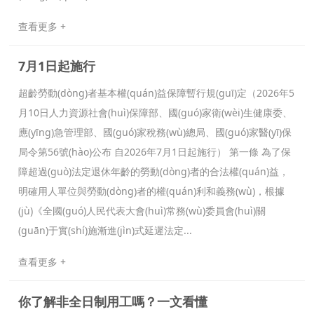
查看更多 +
7月1日起施行
超齡勞動(dòng)者基本權(quán)益保障暫行規(guī)定（2026年5
月10日人力資源社會(huì)保障部、國(guó)家衛(wèi)生健康委、
應(yīng)急管理部、國(guó)家稅務(wù)總局、國(guó)家醫(yī)保
局令第56號(hào)公布 自2026年7月1日起施行） 第一條 為了保
障超過(guò)法定退休年齡的勞動(dòng)者的合法權(quán)益，
明確用人單位與勞動(dòng)者的權(quán)利和義務(wù)，根據
(jù)《全國(guó)人民代表大會(huì)常務(wù)委員會(huì)關
(guān)于實(shí)施漸進(jìn)式延遲法定...
查看更多 +
你了解非全日制用工嗎？一文看懂