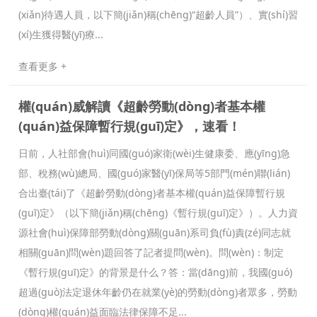
(xiǎn)待遇人員，以下簡(jiǎn)稱(chēng)“超齡人員”）、實(shí)習
(xí)生獲得醫(yī)療...
查看更多 +
權(quán)威解讀《超齡勞動(dòng)者基本權
(quán)益保障暫行規(guī)定》，速看！
日前，人社部會(huì)同國(guó)家衛(wèi)生健康委、應(yīng)急
部、稅務(wù)總局、國(guó)家醫(yī)保局等5部門(mén)聯(lián)
合出臺(tái)了《超齡勞動(dòng)者基本權(quán)益保障暫行規
(guī)定》（以下簡(jiǎn)稱(chēng)《暫行規(guī)定》）。人力資
源社會(huì)保障部勞動(dòng)關(guān)系司負(fù)責(zé)同志就
相關(guān)問(wèn)題回答了記者提問(wèn)。問(wèn)：制定
《暫行規(guī)定》的背景是什么？答：當(dāng)前，我國(guó)
超過(guò)法定退休年齡仍在就業(yè)的勞動(dòng)者眾多，勞動
(dòng)權(quán)益面臨法律保障不足...