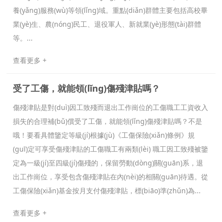
養(yǎng)服務(wù)等領(lǐng)域。重點(diǎn)群體主要包括高校畢
業(yè)生、農(nóng)民工、退役軍人、新就業(yè)形態(tài)群體
等。...
查看更多 +
受了工傷，就能領(lǐng)傷殘津貼嗎？
傷殘津貼是對(duì)因工致殘而退出工作崗位的工傷職工工資收入
損失的合理補(bǔ)償受了工傷，就能領(lǐng)傷殘津貼嗎？不是
哦！要看具體鑒定等級(jí)根據(jù)《工傷保險(xiǎn)條例》規
(guī)定可享受傷殘津貼的工傷職工有兩類(lèi) 職工因工致殘被鑒
定為一級(jí)至四級(jí)傷殘的，保留勞動(dòng)關(guān)系，退
出工作崗位，享受包含傷殘津貼在內(nèi)的相關(guān)待遇。從
工傷保險(xiǎn)基金按月支付傷殘津貼，標(biāo)準(zhǔn)為...
查看更多 +