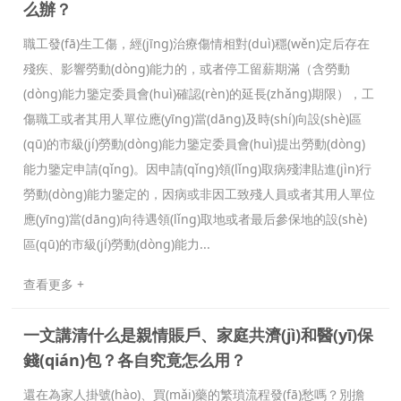
么辦？
職工發(fā)生工傷，經(jīng)治療傷情相對(duì)穩(wěn)定后存在
殘疾、影響勞動(dòng)能力的，或者停工留薪期滿（含勞動
(dòng)能力鑒定委員會(huì)確認(rèn)的延長(zhǎng)期限），工
傷職工或者其用人單位應(yīng)當(dāng)及時(shí)向設(shè)區
(qū)的市級(jí)勞動(dòng)能力鑒定委員會(huì)提出勞動(dòng)
能力鑒定申請(qǐng)。因申請(qǐng)領(lǐng)取病殘津貼進(jìn)行
勞動(dòng)能力鑒定的，因病或非因工致殘人員或者其用人單位
應(yīng)當(dāng)向待遇領(lǐng)取地或者最后參保地的設(shè)
區(qū)的市級(jí)勞動(dòng)能力...
查看更多 +
一文講清什么是親情賬戶、家庭共濟(jì)和醫(yī)保
錢(qián)包？各自究竟怎么用？
還在為家人掛號(hào)、買(mǎi)藥的繁瑣流程發(fā)愁嗎？別擔