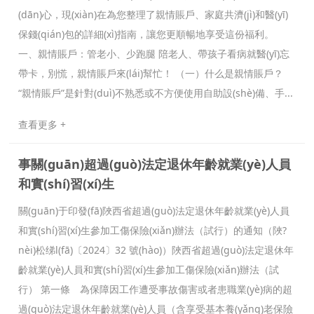
(dān)心，現(xiàn)在為您整理了親情賬戶、家庭共濟(jì)和醫(yī)
保錢(qián)包的詳細(xì)指南，讓您更順暢地享受這份福利。
一、親情賬戶：管老小、少跑腿 陪老人、帶孩子看病就醫(yī)忘
帶卡，別慌，親情賬戶來(lái)幫忙！ （一）什么是親情賬戶？
“親情賬戶”是針對(duì)不熟悉或不方便使用自助設(shè)備、手...
查看更多 +
事關(guān)超過(guò)法定退休年齡就業(yè)人員
和實(shí)習(xí)生
關(guān)于印發(fā)陜西省超過(guò)法定退休年齡就業(yè)人員
和實(shí)習(xí)生參加工傷保險(xiǎn)辦法（試行）的通知（陜?
nèi)松绨l(fā)〔2024〕32 號(hào)）陜西省超過(guò)法定退休年
齡就業(yè)人員和實(shí)習(xí)生參加工傷保險(xiǎn)辦法（試
行） 第一條 為保障因工作遭受事故傷害或者患職業(yè)病的超
過(guò)法定退休年齡就業(yè)人員（含享受基本養(yǎng)老保險