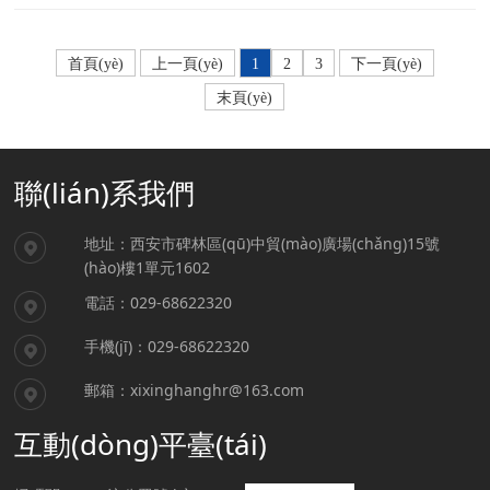
首頁(yè)
上一頁(yè)
1
2
3
下一頁(yè)
末頁(yè)
聯(lián)系我們
地址：西安市碑林區(qū)中貿(mào)廣場(chǎng)15號
(hào)樓1單元1602
電話：029-68622320
手機(jī)：029-68622320
郵箱：xixinghanghr@163.com
互動(dòng)平臺(tái)