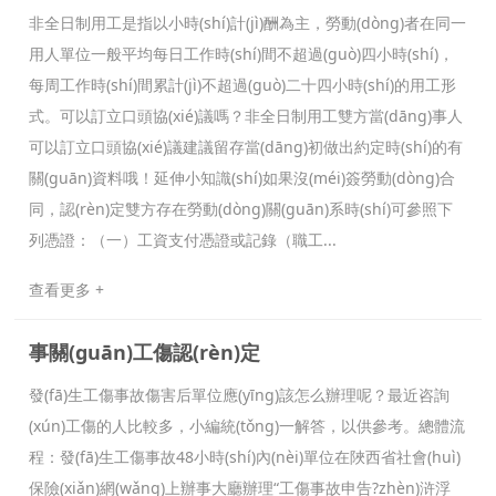
非全日制用工是指以小時(shí)計(jì)酬為主，勞動(dòng)者在同一
用人單位一般平均每日工作時(shí)間不超過(guò)四小時(shí)，
每周工作時(shí)間累計(jì)不超過(guò)二十四小時(shí)的用工形
式。可以訂立口頭協(xié)議嗎？非全日制用工雙方當(dāng)事人
可以訂立口頭協(xié)議建議留存當(dāng)初做出約定時(shí)的有
關(guān)資料哦！延伸小知識(shí)如果沒(méi)簽勞動(dòng)合
同，認(rèn)定雙方存在勞動(dòng)關(guān)系時(shí)可參照下
列憑證：（一）工資支付憑證或記錄（職工...
查看更多 +
事關(guān)工傷認(rèn)定
發(fā)生工傷事故傷害后單位應(yīng)該怎么辦理呢？最近咨詢
(xún)工傷的人比較多，小編統(tǒng)一解答，以供參考。總體流
程：發(fā)生工傷事故48小時(shí)內(nèi)單位在陜西省社會(huì)
保險(xiǎn)網(wǎng)上辦事大廳辦理“工傷事故申告?zhèn)浒浮