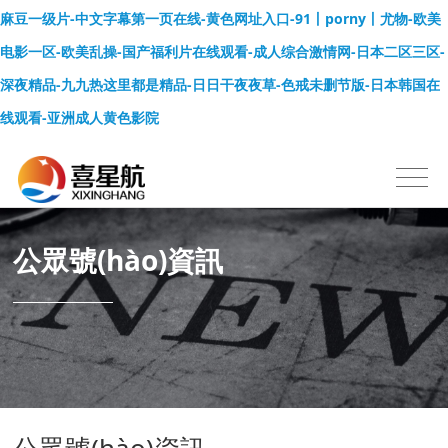
麻豆一级片-中文字幕第一页在线-黄色网址入口-91丨porny丨尤物-欧美
电影一区-欧美乱操-国产福利片在线观看-成人综合激情网-日本二区三区-
深夜精品-九九热这里都是精品-日日干夜夜草-色戒未删节版-日本韩国在
线观看-亚洲成人黄色影院
公眾號(hào)資訊