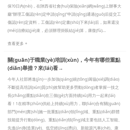
保?0日內(nèi)，在陜西省社會(huì)保險(xiǎn)網(wǎng)上辦事大
廳“辦理工傷認(rèn)定申請(qǐng)”申請(qǐng)通過(guò)后提交工
傷認(rèn)定資料，工傷認(rèn)定書(shū)下來(lái)后，如果還沒
(méi)治療結(jié)束，必須辦理掛賬結(jié)算，康復(fù)...
查看更多 +
關(guān)于職業(yè)培訓(xùn)，今年有哪些重點
(diǎn)舉措？來(lái)看→
今年人社部將進(jìn)一步加強(qiáng)統(tǒng)籌協(xié)調(diào)
不斷提高培訓(xùn)質(zhì)效幫助更多勞動(dòng)者掌握一技之
長(zhǎng)重點(diǎn)在三個(gè)方面持續(xù)用力一起來(lái)
看！1在精準(zhǔn)供給上持續(xù)用力，聯(lián)合有關(guān)
部門(mén)實(shí)施一批重點(diǎn)領(lǐng)域、重點(diǎn)群體
技能提升行動(dòng)。重點(diǎn)領(lǐng)域主要包括人工智能、
先進(jìn)制造業(yè)、低空經(jīng)濟(jì)、新能源汽車(chē)、康